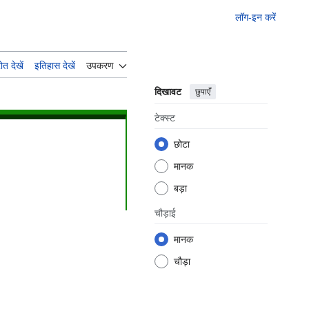
लॉग-इन करें
ोत देखें
इतिहास देखें
उपकरण
दिखावट
छुपाएँ
टेक्स्ट
छोटा
मानक
बड़ा
चौड़ाई
मानक
चौड़ा